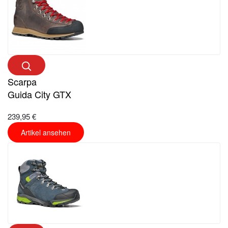
Scarpa
Guida City GTX
239,95 €
Artikel ansehen