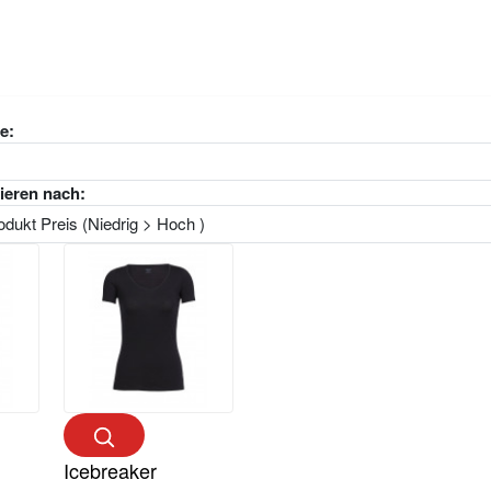
e:
ieren nach:
Icebreaker